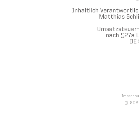
Inhaltlich Verantwortl
Matthias Schli
Umsatzsteuer-
nach §27a 
DE 
Impress
@ 2020