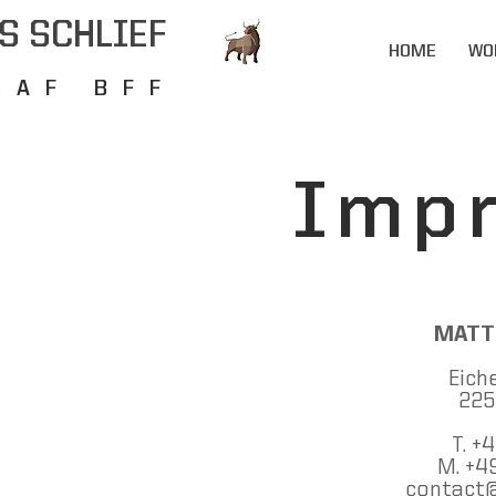
S SCHLIEF
HOME
WO
RAF BFF
Imp
MATT
Eich
225
T. +
M. +4
contact@